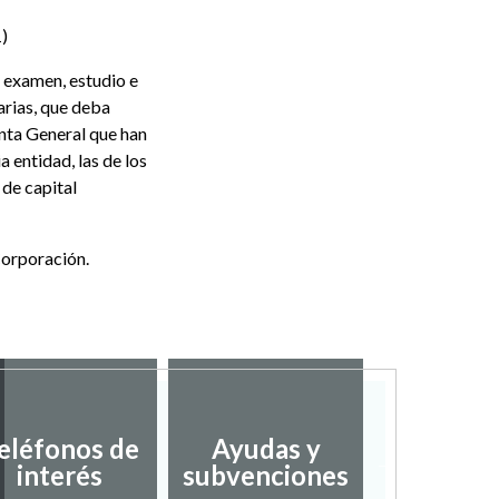
1)
 examen, estudio e
arias, que deba
enta General que han
a entidad, las de los
de capital
Corporación.
eléfonos de
Ayudas y
Servic
interés
subvenciones
Social