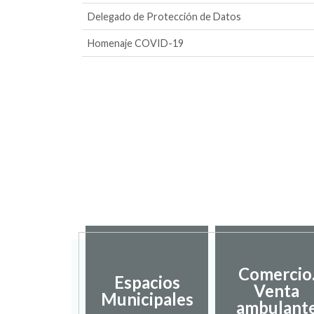
Delegado de Protección de Datos
Homenaje COVID-19
sarrollo
Comercio
Espacios
ocal y
Venta
Municipales
mpleo
ambulant