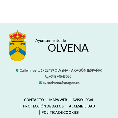
Ayuntamiento de
OLVENA
Calle Iglesia, 1 -
22439
OLVENA
- ARAGÓN
(ESPAÑA)
+34974545080
aytoolvena@aragon.es
CONTACTO
MAPA WEB
AVISO LEGAL
PROTECCIÓN DE DATOS
ACCESIBILIDAD
POLÍTICA DE COOKIES