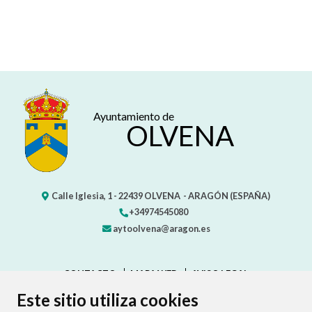
Ayuntamiento de
OLVENA
Calle Iglesia, 1 -
22439
OLVENA
- ARAGÓN
(ESPAÑA)
+34974545080
aytoolvena@aragon.es
CONTACTO
MAPA WEB
AVISO LEGAL
PROTECCIÓN DE DATOS
ACCESIBILIDAD
Este sitio utiliza cookies
POLÍTICA DE COOKIES