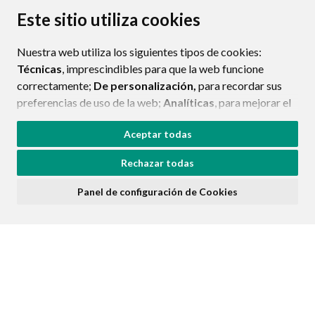
Este sitio utiliza cookies
CONTACTO
MAPA WEB
AVISO LEGAL
PROTECCIÓN DE DATOS
ACCESIBILIDAD
Nuestra web utiliza los siguientes tipos de cookies:
POLÍTICA DE COOKIES
Técnicas
, imprescindibles para que la web funcione
correctamente;
De personalización,
para recordar sus
ENLAC
preferencias de uso de la web;
Analíticas
, para mejorar el
funcionamiento de la web y sus servicios.
Aceptar todas
Si acepta pulsando el botón
“Aceptar todas”
Rechazar todas
consideramos que acepta su uso. Si pulsa el botón
“Rechazar todas”
o continúa navegando sin realizar
Panel de configuración de Cookies
ninguna acción, se guardarán las cookies técnicas
imprescindibles. Para personalizar sus preferencias
acceda al
“Panel de configuración de cookies”.
Puede consultar más información, cómo configurarlas y
posibles riesgos en nuestra
Política de Cookies
.