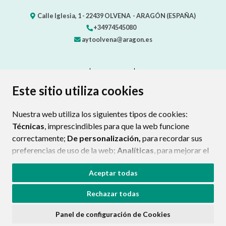
Calle Iglesia, 1 -
22439
OLVENA
- ARAGÓN
(ESPAÑA)
+34974545080
aytoolvena@aragon.es
CONTACTO
MAPA WEB
AVISO LEGAL
PROTECCIÓN DE DATOS
ACCESIBILIDAD
Este sitio utiliza cookies
POLÍTICA DE COOKIES
Nuestra web utiliza los siguientes tipos de cookies:
ENLAC
Técnicas
, imprescindibles para que la web funcione
correctamente;
De personalización,
para recordar sus
preferencias de uso de la web;
Analíticas
, para mejorar el
funcionamiento de la web y sus servicios.
Aceptar todas
Si acepta pulsando el botón
“Aceptar todas”
Rechazar todas
consideramos que acepta su uso. Si pulsa el botón
“Rechazar todas”
o continúa navegando sin realizar
Panel de configuración de Cookies
ninguna acción, se guardarán las cookies técnicas