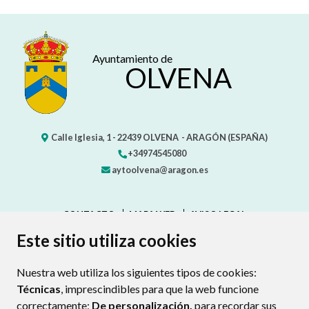
Ayuntamiento de
OLVENA
Calle Iglesia, 1 -
22439
OLVENA
- ARAGÓN
(ESPAÑA)
+34974545080
aytoolvena@aragon.es
CONTACTO
MAPA WEB
AVISO LEGAL
PROTECCIÓN DE DATOS
ACCESIBILIDAD
Este sitio utiliza cookies
POLÍTICA DE COOKIES
Nuestra web utiliza los siguientes tipos de cookies:
ENLAC
Técnicas
, imprescindibles para que la web funcione
correctamente;
De personalización,
para recordar sus