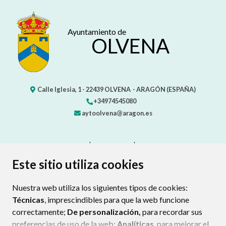
Ayuntamiento de
OLVENA
Calle Iglesia, 1 -
22439
OLVENA
- ARAGÓN
(ESPAÑA)
+34974545080
aytoolvena@aragon.es
CONTACTO
MAPA WEB
AVISO LEGAL
PROTECCIÓN DE DATOS
ACCESIBILIDAD
Este sitio utiliza cookies
POLÍTICA DE COOKIES
Nuestra web utiliza los siguientes tipos de cookies:
ENLAC
Técnicas
, imprescindibles para que la web funcione
correctamente;
De personalización,
para recordar sus
preferencias de uso de la web;
Analíticas
, para mejorar el