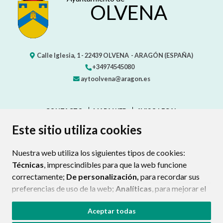
OLVENA
Calle Iglesia, 1 -
22439
OLVENA
- ARAGÓN
(ESPAÑA)
+34974545080
aytoolvena@aragon.es
CONTACTO
MAPA WEB
AVISO LEGAL
PROTECCIÓN DE DATOS
ACCESIBILIDAD
Este sitio utiliza cookies
POLÍTICA DE COOKIES
Nuestra web utiliza los siguientes tipos de cookies:
ENLAC
Técnicas
, imprescindibles para que la web funcione
correctamente;
De personalización,
para recordar sus
preferencias de uso de la web;
Analíticas
, para mejorar el
funcionamiento de la web y sus servicios.
Aceptar todas
Si acepta pulsando el botón
“Aceptar todas”