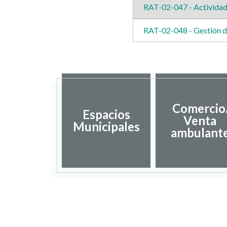
RAT-02-047 - Actividad
RAT-02-048 - Gestión de
sarrollo
Comercio
Espacios
ocal y
Venta
Municipales
mpleo
ambulant