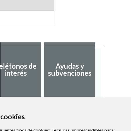
eléfonos de
Ayudas y
Servic
interés
subvenciones
Social
a cookies
guientes tipos de cookies:
Técnicas
, imprescindibles para