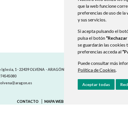
que la web funcione corr
preferencias de uso de la
y sus servicios.
Si acepta pulsando el bot
pulsa el botón
“Rechazar
se guardarán las cookies 
preferencias acceda al
“P
Puede consultar más infor
 Iglesia, 1 -
22439
OLVENA
- ARAGÓN
(ESPAÑA)
Política de Cookies
.
74545080
olvena@aragon.es
Aceptar todas
Rec
CONTACTO
MAPA WEB
AVISO LEGAL
PROTECCIÓN D