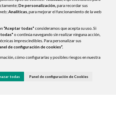
ectamente;
De personalización,
para recordar sus
 web;
Analíticas
, para mejorar el funcionamiento de la web
ón
“Aceptar todas”
consideramos que acepta su uso. Si
 todas”
o continúa navegando sin realizar ninguna acción,
técnicas imprescindibles. Para personalizar sus
anel de configuración de cookies”.
mación, cómo configurarlas y posibles riesgos en nuestra
hazar todas
Panel de configuración de Cookies
E DATOS
ACCESIBILIDAD
POLÍTICA DE COOKIES
ENLACE EXTERNO A